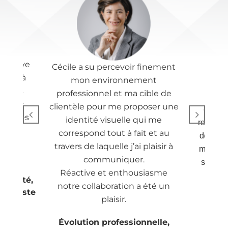
, trouve
Cécile a su percevoir finement
KDI 
saire à
mon environnement
depui
cie les
professionnel et ma cible de
entr
s avec
clientèle pour me proposer une
graphi
mme les
identité visuelle qui me
remercie
. Je
correspond tout à fait et au
de qual
ment.
travers de laquelle j’ai plaisir à
mes env
cile.
communiquer.
suis rav
Réactive et enthousiasme
opriété,
notre collaboration a été un
écialiste
Fleu
plaisir.
nt
Évolution professionnelle,